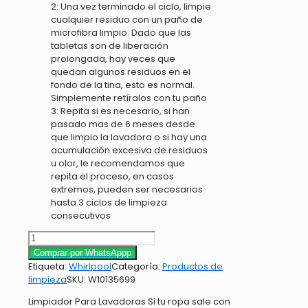
2: Una vez terminado el ciclo, limpie
cualquier residuo con un paño de
microfibra limpio. Dado que las
tabletas son de liberación
prolongada, hay veces que
quedan algunos residuos en el
fondo de la tina, esto es normal.
Simplemente retíralos con tu paño
3: Repita si es necesario, si han
pasado mas de 6 meses desde
que limpio la lavadora o si hay una
acumulación excesiva de residuos
u olor, le recomendamos que
repita el proceso, en casos
extremos, pueden ser necesarios
hasta 3 ciclos de limpieza
consecutivos
Limpiador
para
Comprar por WhatsAppp
tanque
Etiqueta:
Whirlpool
Categoría:
Productos de
de
limpieza
SKU:
W10135699
lavadora
Limpiador Para Lavadoras Si tu ropa sale con
cantidad