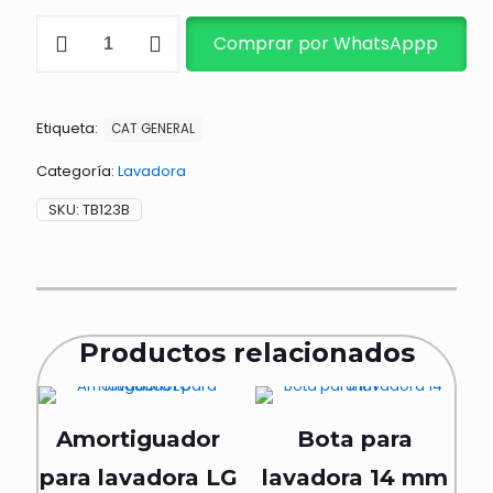
LLAVE
Comprar por WhatsAppp
PARA
TUERCA
DE
TRANSMISIÓN
Etiqueta:
cantidad
CAT GENERAL
Categoría:
Lavadora
SKU:
TB123B
Productos relacionados
Amortiguador
Bota para
para lavadora LG
lavadora 14 mm