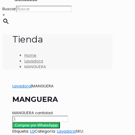
Buscar
×
Tienda
Home
Lavadora
MANGUERA
Lavadora
|
MANGUERA
MANGUERA
MANGUERA cantidad
Comprar por WhatsAppp
Etiqueta:
LG
Categoría:
Lavadora
SKU: