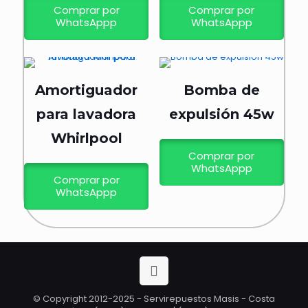
Comprar por
Comprar por
WhatsAppp
WhatsAppp
Amortiguador
Bomba de
para lavadora
expulsión 45w
Whirlpool
Comprar por
WhatsAppp
Comprar por
WhatsAppp
© Copyright 2012-2025 - Servirepuestos Masis - Costa