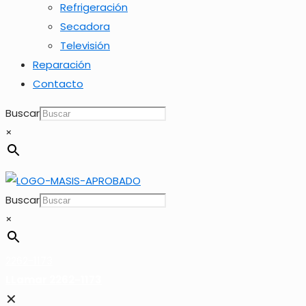
Refrigeración
Secadora
Televisión
Reparación
Contacto
Buscar
×
Buscar
×
2262-1173
LLamar 2262-1173
✕