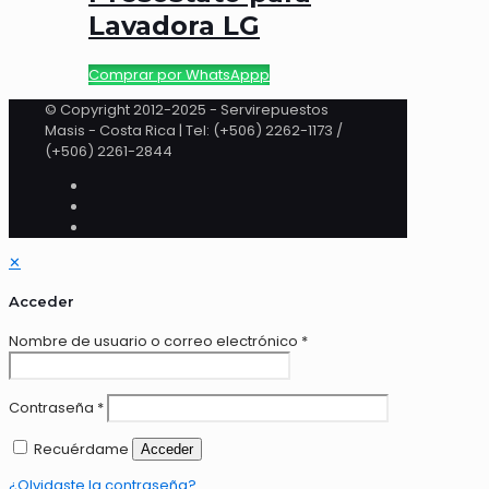
Lavadora LG
Comprar por WhatsAppp
© Copyright 2012-2025 - Servirepuestos
Masis - Costa Rica | Tel: (+506) 2262-1173 /
(+506) 2261-2844
✕
Acceder
Nombre de usuario o correo electrónico
*
Contraseña
*
Recuérdame
Acceder
¿Olvidaste la contraseña?