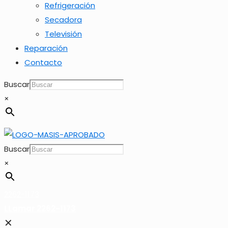
Refrigeración
Secadora
Televisión
Reparación
Contacto
Buscar
×
Buscar
×
2262-1173
LLamar 2262-1173
✕