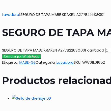
Lavadora
|
SEGURO DE TAPA MABE KRAKEN A277B2263G001
SEGURO DE TAPA M
SEGURO DE TAPA MABE KRAKEN A277B2263G001 cantidad
Comprar por WhatsAppp
Etiqueta:
MABE-GE
Categoría:
Lavadora
SKU:
WW01L01652
Productos relaciona