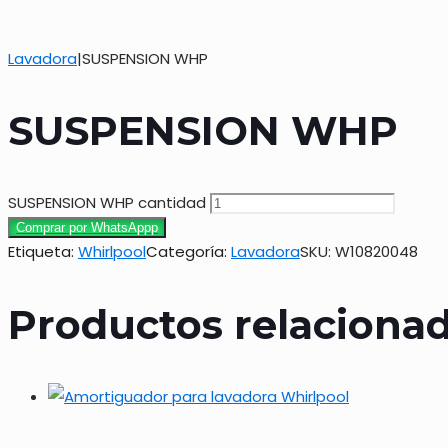
Lavadora
|
SUSPENSION WHP
SUSPENSION WHP
SUSPENSION WHP cantidad
Comprar por WhatsAppp
Etiqueta:
Whirlpool
Categoría:
Lavadora
SKU:
W10820048
Productos relaciona