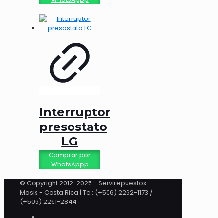
Interruptor
presostato
LG
Comprar por
WhatsAppp
© Copyright 2012-2025 - Servirepuestos
Masis - Costa Rica | Tel: (+506) 2262-1173 /
(+506) 2261-2844