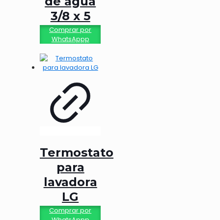
de agua
3/8 x 5
Comprar por
WhatsAppp
Termostato
para
lavadora
LG
Comprar por
WhatsAppp