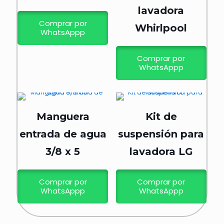
lavadora
Comprar por
Whirlpool
WhatsAppp
Comprar por
WhatsAppp
Manguera
Kit de
entrada de agua
suspensión para
3/8 x 5
lavadora LG
Comprar por
Comprar por
WhatsAppp
WhatsAppp