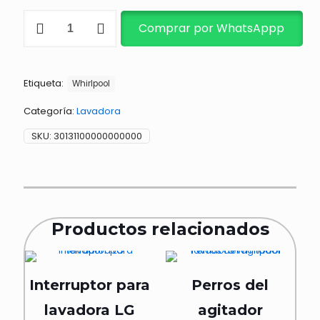
TARJETA
Comprar por WhatsAppp
CONTROL
LAVADO
WH
301311001077
Etiqueta:
cantidad
Whirlpool
Categoría:
Lavadora
SKU:
30131100000000000
Productos relacionados
Interruptor para
Perros del
lavadora LG
agitador