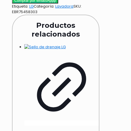
Comprar por WhatsAppp
Etiqueta:
LG
Categoría:
Lavadora
SKU:
EBR75458303
Productos
relacionados