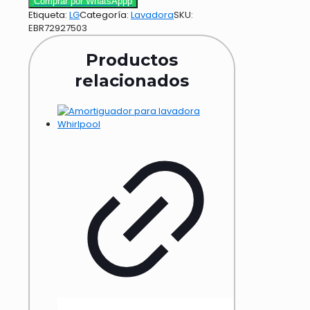
Comprar por WhatsAppp
Etiqueta:
LG
Categoría:
Lavadora
SKU:
EBR72927503
Productos
relacionados