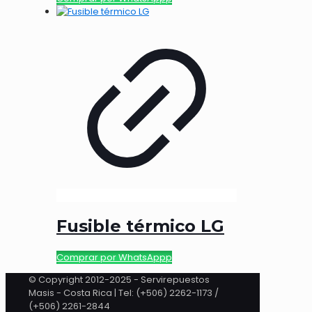
Fusible térmico LG
Comprar por WhatsAppp
© Copyright 2012-2025 - Servirepuestos
Masis - Costa Rica | Tel: (+506) 2262-1173 /
(+506) 2261-2844