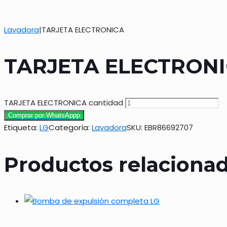
Lavadora
|
TARJETA ELECTRONICA
TARJETA ELECTRON
TARJETA ELECTRONICA cantidad
Comprar por WhatsAppp
Etiqueta:
LG
Categoría:
Lavadora
SKU:
EBR86692707
Productos relaciona