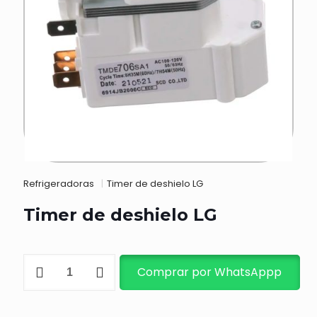
Refrigeradoras
|
Timer de deshielo LG
Timer de deshielo LG
Timer
Comprar por WhatsAppp
de
deshielo
LG
cantidad