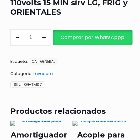
110volts 15 MIN sirv LG, FRIG y
ORIENTALES
TIMER
Comprar por WhatsAppp
LAVADO
DOBLE
110volts
15
Etiqueta:
MIN
CAT GENERAL
sirv
LG,
Categoría:
Lavadora
FRIG
SKU:
SG-TM07
y
ORIENTALES
cantidad
Productos relacionados
Amortiguador
Acople para