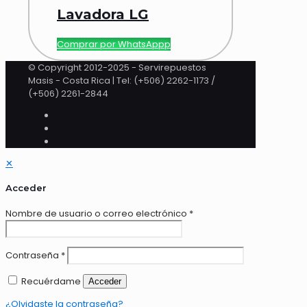
Lavadora LG
Comprar por WhatsAppp
© Copyright 2012-2025 - Servirepuestos
Masis - Costa Rica | Tel: (+506) 2262-1173 /
(+506) 2261-2844
✕
Acceder
Nombre de usuario o correo electrónico
*
Contraseña
*
Recuérdame
Acceder
¿Olvidaste la contraseña?