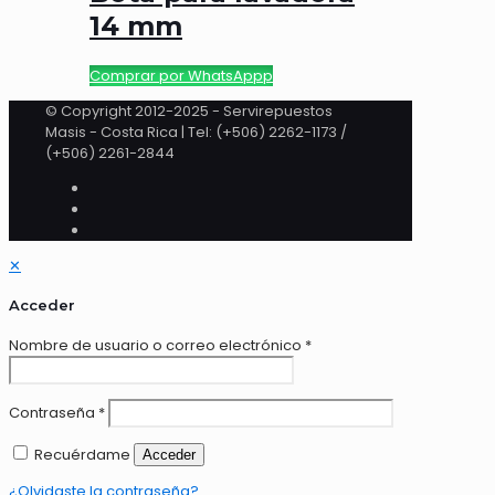
14 mm
Comprar por WhatsAppp
© Copyright 2012-2025 - Servirepuestos
Masis - Costa Rica | Tel: (+506) 2262-1173 /
(+506) 2261-2844
✕
Acceder
Nombre de usuario o correo electrónico
*
Contraseña
*
Recuérdame
Acceder
¿Olvidaste la contraseña?