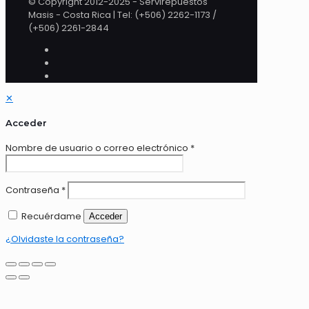
© Copyright 2012-2025 - Servirepuestos
Masis - Costa Rica | Tel: (+506) 2262-1173 /
(+506) 2261-2844
✕
Acceder
Nombre de usuario o correo electrónico
*
Contraseña
*
Recuérdame
Acceder
¿Olvidaste la contraseña?