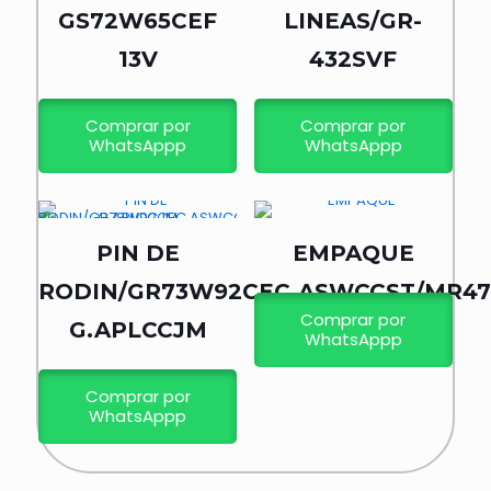
GS72W65CEF
LINEAS/GR-
13V
432SVF
Comprar por
Comprar por
WhatsAppp
WhatsAppp
PIN DE
EMPAQUE
RODIN/GR73W92CEC.ASWCCST/MR47
Comprar por
G.APLCCJM
WhatsAppp
Comprar por
WhatsAppp