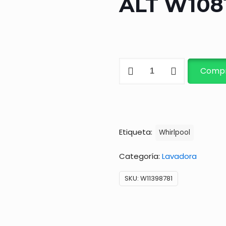
ALT W108
WHIRLPOOL
Compr
ACTUATOR
ALT
W10815026
W10913953
Etiqueta:
Whirlpool
cantidad
Categoría:
Lavadora
SKU:
W11398781