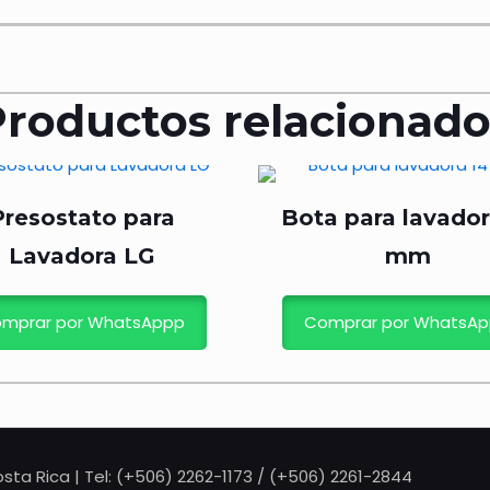
Productos relacionado
Presostato para
Bota para lavador
Lavadora LG
mm
mprar por WhatsAppp
Comprar por WhatsA
sta Rica | Tel: (+506) 2262-1173 / (+506) 2261-2844