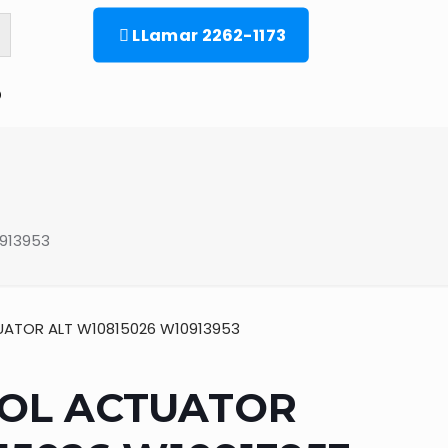
LLamar 2262-1173
o
913953
ATOR ALT W10815026 W10913953
OL ACTUATOR