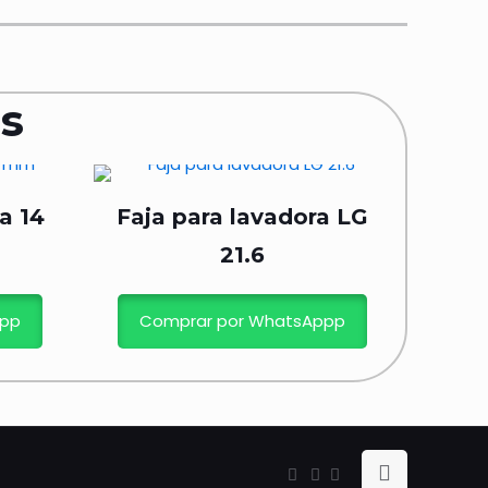
s
a 14
Faja para lavadora LG
21.6
ppp
Comprar por WhatsAppp