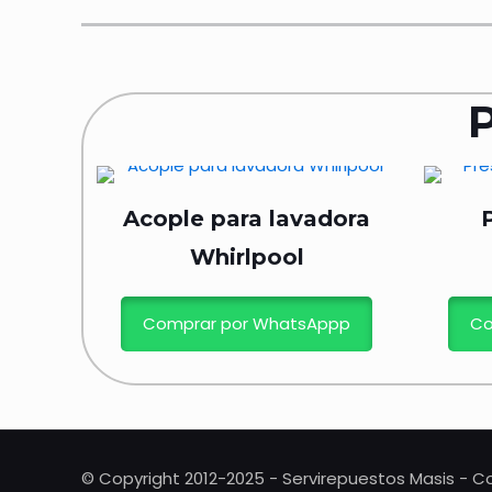
Acople para lavadora
Whirlpool
Comprar por WhatsAppp
Co
© Copyright 2012-2025 - Servirepuestos Masis - Co