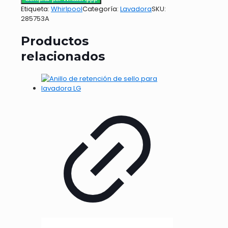
lavadora
Etiqueta:
Whirlpool
Categoría:
Lavadora
SKU:
Whirlpool
285753A
cantidad
Productos
relacionados