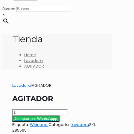
Buscar
×
Tienda
Home
Lavadora
AGITADOR
Lavadora
|
AGITADOR
AGITADOR
AGITADOR
cantidad
Comprar por WhatsAppp
Etiqueta:
Whirlpool
Categoría:
Lavadora
SKU:
285565