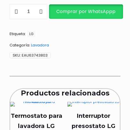
BOMBA
Comprar por WhatsAppp
DE
EXPULSION
26V
1.7A
Etiqueta:
cantidad
LG
Categoría:
Lavadora
SKU:
EAU63743803
Productos relacionados
Termostato para
Interruptor
lavadora LG
presostato LG