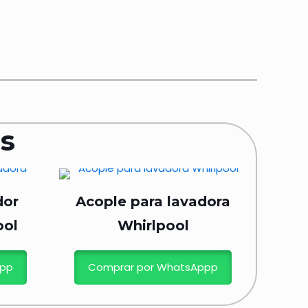
s
dor
Acople para lavadora
ool
Whirlpool
ppp
Comprar por WhatsAppp