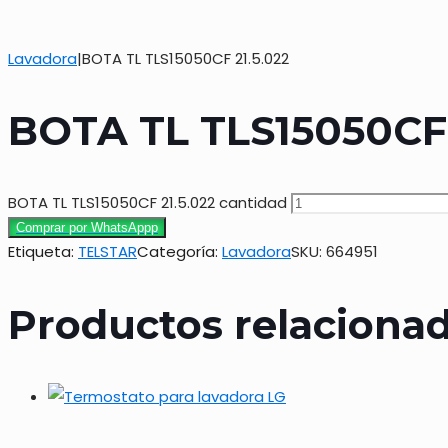
Lavadora
|
BOTA TL TLS15050CF 21.5.022
BOTA TL TLS15050CF 
BOTA TL TLS15050CF 21.5.022 cantidad
Comprar por WhatsAppp
Etiqueta:
TELSTAR
Categoría:
Lavadora
SKU:
664951
Productos relaciona