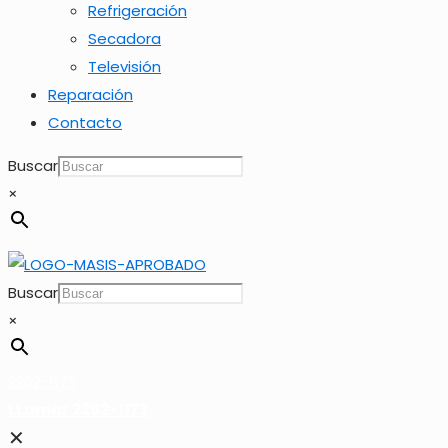
Refrigeración
Secadora
Televisión
Reparación
Contacto
Buscar
×
Buscar
×
2262-1173
LLamar 2262-1173
✕