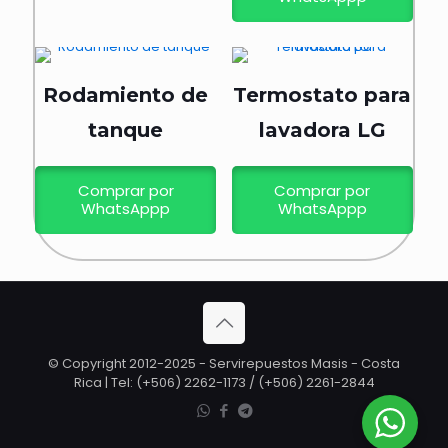
Rodamiento de
Termostato para
tanque
lavadora LG
Comprar por
Comprar por
WhatsAppp
WhatsAppp
© Copyright 2012-2025 - Servirepuestos Masis - Costa
Rica | Tel: (+506) 2262-1173 / (+506) 2261-2844