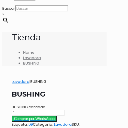
Buscar
×
Tienda
Home
Lavadora
BUSHING
Lavadora
|
BUSHING
BUSHING
BUSHING cantidad
Comprar por WhatsAppp
Etiqueta:
LG
Categoría:
Lavadora
SKU: