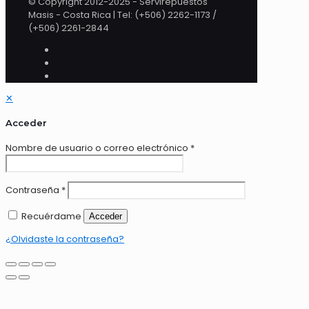
© Copyright 2012-2025 - Servirepuestos
Masis - Costa Rica | Tel: (+506) 2262-1173 /
(+506) 2261-2844
✕
Acceder
Nombre de usuario o correo electrónico
*
Contraseña
*
Recuérdame
Acceder
¿Olvidaste la contraseña?