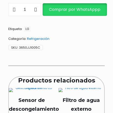
COVERTOR
Comprar por WhatsAppp
DE
MANILLA
GR46N
/
Etiqueta:
GR55N
LG
cantidad
Categoría:
Refrigeración
SKU:
3650JJ1005C
Productos relacionados
Sensor de
Filtro de agua
descongelamiento
externo