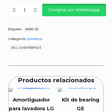
DUCTO
Comprar por WhatsAppp
COLECTOR
DE
AIRE
ENS.
Etiqueta:
234D1198P003
MABE-GE
cantidad
Categoría:
Lavadora
SKU:
234D1198P003
Productos relacionados
Amortiguador
Kit de bearing
para lavadora LG
GE