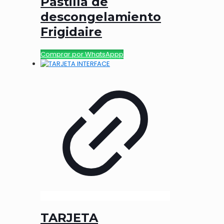
Pastilla de
descongelamiento
Frigidaire
Comprar por WhatsAppp
TARJETA