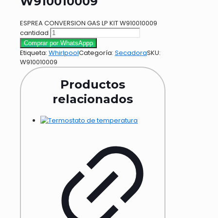
W910010009
ESPREA CONVERSION GAS LP KIT W910010009
cantidad
Comprar por WhatsAppp
Etiqueta:
Whirlpool
Categoría:
Secadora
SKU:
W910010009
Productos
relacionados