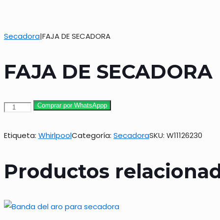
Secadora
|
FAJA DE SECADORA
FAJA DE SECADORA
FAJA
Comprar por WhatsAppp
DE
SECADORA
Etiqueta:
Whirlpool
Categoría:
Secadora
SKU:
W11126230
cantidad
Productos relaciona