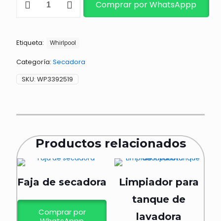
Comprar por WhatsAppp
térmico
patineta
cantidad
Etiqueta:
Whirlpool
Categoría:
Secadora
SKU:
WP3392519
Productos relacionados
Faja de secadora
Limpiador para
tanque de
Comprar por
lavadora
WhatsAppp