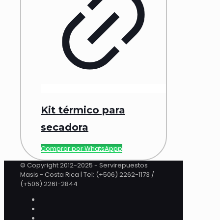
Kit térmico para
secadora
Comprar por WhatsAppp
© Copyright 2012-2025 - Servirepuestos
Masis - Costa Rica | Tel: (+506) 2262-1173 /
(+506) 2261-2844