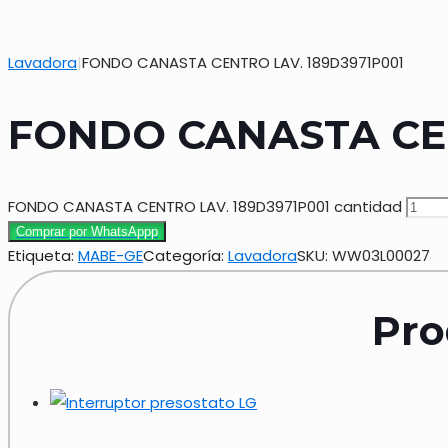
Lavadora
|
FONDO CANASTA CENTRO LAV. 189D3971P001
FONDO CANASTA CEN
FONDO CANASTA CENTRO LAV. 189D3971P001 cantidad
Comprar por WhatsAppp
Etiqueta:
MABE-GE
Categoría:
Lavadora
SKU:
WW03L00027
Pro