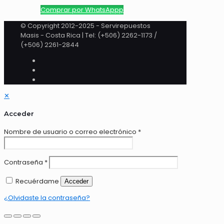
Comprar por WhatsAppp
© Copyright 2012-2025 - Servirepuestos
Masis - Costa Rica | Tel: (+506) 2262-1173 /
(+506) 2261-2844
✕
Acceder
Nombre de usuario o correo electrónico
*
Contraseña
*
Recuérdame
Acceder
¿Olvidaste la contraseña?