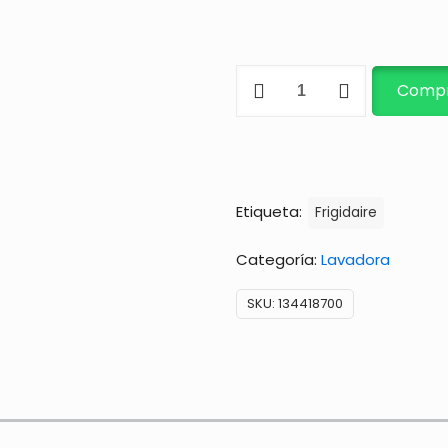
HUB
Compr
DRIVE
DEL
AGITADOR
cantidad
Etiqueta:
Frigidaire
Categoría:
Lavadora
SKU:
134418700