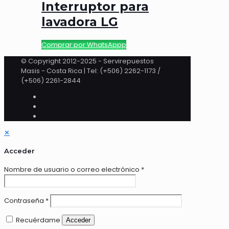
Interruptor para
lavadora LG
Comprar por WhatsAppp
© Copyright 2012-2025 - Servirepuestos
Masis - Costa Rica | Tel: (+506) 2262-1173 /
(+506) 2261-2844
✕
Acceder
Nombre de usuario o correo electrónico
*
Contraseña
*
Recuérdame
Acceder