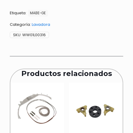
MABE
253C1066G002
Etiqueta:
cantidad
MABE-GE
Categoría:
Lavadora
SKU:
WW01L00316
Productos relacionados