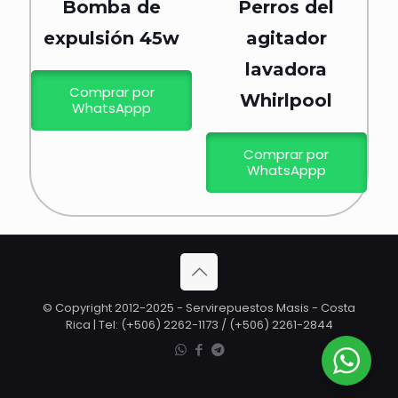
Bomba de
Perros del
expulsión 45w
agitador
lavadora
Comprar por
Whirlpool
WhatsAppp
Comprar por
WhatsAppp
© Copyright 2012-2025 - Servirepuestos Masis - Costa
Rica | Tel: (+506) 2262-1173 / (+506) 2261-2844