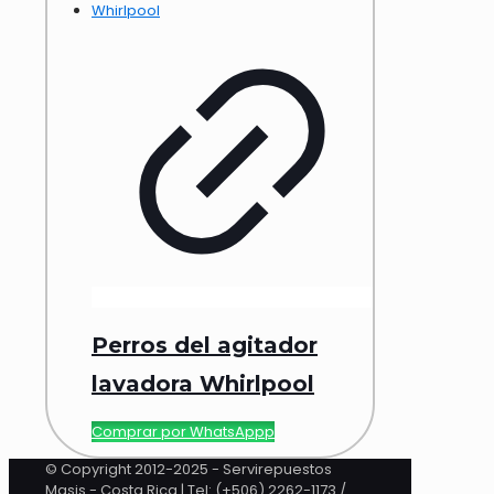
Perros del agitador
lavadora Whirlpool
Comprar por WhatsAppp
© Copyright 2012-2025 - Servirepuestos
Masis - Costa Rica | Tel: (+506) 2262-1173 /