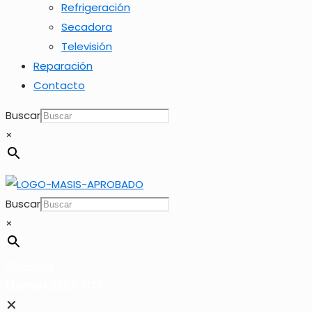
Refrigeración
Secadora
Televisión
Reparación
Contacto
Buscar
×
Buscar
×
2262-1173
LLamar 2262-1173
✕