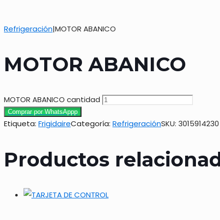
Refrigeración
|
MOTOR ABANICO
MOTOR ABANICO
MOTOR ABANICO cantidad
Comprar por WhatsAppp
Etiqueta:
Frigidaire
Categoría:
Refrigeración
SKU:
3015914230
Productos relaciona