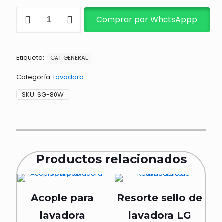
MOTOR
Comprar por WhatsAppp
BOMBA
DRENAJE
80W-
110VOLTS
Etiqueta:
cantidad
CAT GENERAL
Categoría:
Lavadora
SKU:
SG-80W
Productos relacionados
Acople para
Resorte sello de
lavadora
lavadora LG