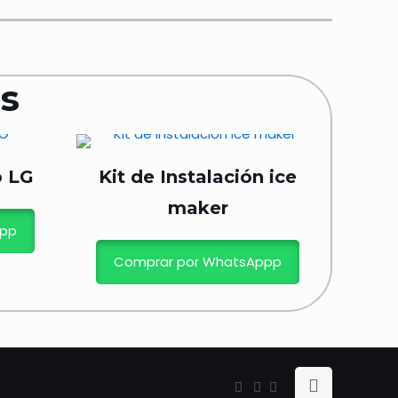
s
o LG
Kit de Instalación ice
maker
ppp
Comprar por WhatsAppp