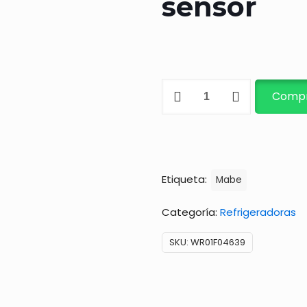
sensor
Motor
Compr
evaporador
9.75V
con
sensor
Etiqueta:
Mabe
cantidad
Categoría:
Refrigeradoras
SKU:
WR01F04639