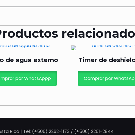
Productos relacionado
ro de agua externo
Timer de deshiel
mprar por WhatsAppp
Comprar por WhatsA
sta Rica | Tel: (+506) 2262-1173 / (+506) 2261-2844