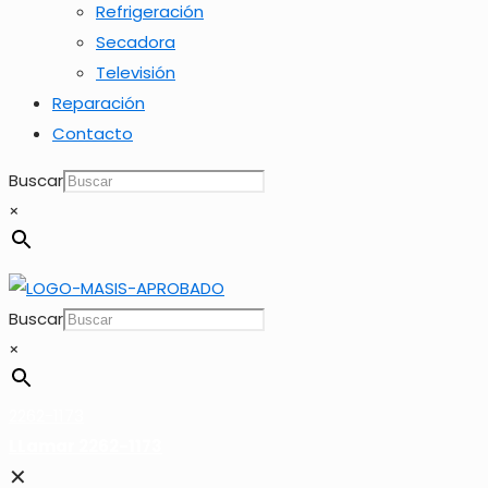
Refrigeración
Secadora
Televisión
Reparación
Contacto
Buscar
×
Buscar
×
2262-1173
LLamar 2262-1173
✕