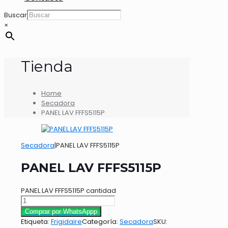
Buscar
×
Tienda
Home
Secadora
PANEL LAV FFFS5115P
Secadora
|
PANEL LAV FFFS5115P
PANEL LAV FFFS5115P
PANEL LAV FFFS5115P cantidad
Comprar por WhatsAppp
Etiqueta:
Frigidaire
Categoría:
Secadora
SKU: