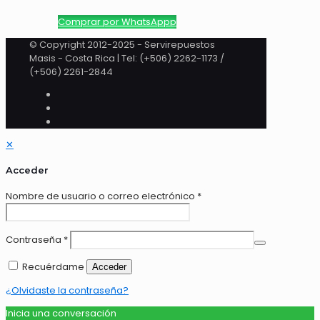
Comprar por WhatsAppp
© Copyright 2012-2025 - Servirepuestos
Masis - Costa Rica | Tel: (+506) 2262-1173 /
(+506) 2261-2844
✕
Acceder
Nombre de usuario o correo electrónico
*
Contraseña
*
Recuérdame
Acceder
¿Olvidaste la contraseña?
Inicia una conversación