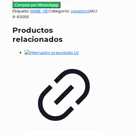
Comprar por WhatsAppp
Etiqueta:
MABE-GE
Categoría:
Lavadora
SKU:
8-83055
Productos
relacionados