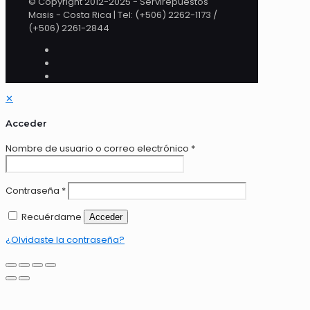
© Copyright 2012-2025 - Servirepuestos
Masis - Costa Rica | Tel: (+506) 2262-1173 /
(+506) 2261-2844
✕
Acceder
Nombre de usuario o correo electrónico
*
Contraseña
*
Recuérdame
Acceder
¿Olvidaste la contraseña?