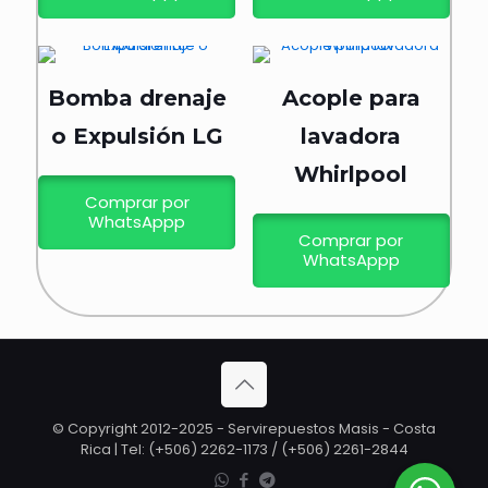
Bomba drenaje
Acople para
o Expulsión LG
lavadora
Whirlpool
Comprar por
WhatsAppp
Comprar por
WhatsAppp
© Copyright 2012-2025 - Servirepuestos Masis - Costa
Rica | Tel: (+506) 2262-1173 / (+506) 2261-2844